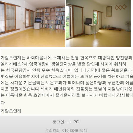
가람초연재는 하회마을내에 소재하는 전통 한옥으로 대종택
인
양진당과
엘리자베스2세 영국여왕이 생일잔치상을 받은 담연재 사이에 위치하
는
한국관광공사 인증 우수 한옥스테이 입니다.건강에 좋은 황토진흙과
볏짚을 이용하여지어 단열효과로 여름에는 뜨거운 공기를 차단하고 겨
에는 차가운 기운을막는 보온효과가 띄어나며 넓은마당과 푸른잔듸 아
다운 정원이있습니다.제비가 매년찾아와 집을짓는 옛날의 디딜방아가있
는 아름다운 한옥 초연제에서 즐거운시간을 보내시기 바랍니다.감사합
다
가람초연재
로그인...
PC
문의전화 : 010-3849-7542