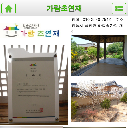
가람초연재
전화 : 010-3849-7542 주소 :
안동시 풍천면 하회종가길 76-
6